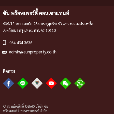
ซัน พร๊อพเพอร์ตี้ คอนเซาแทนท์
606/13 ซอยเอกมัย 28 ถนนสุขุมวิท 63 แขวงคลองตันเหนือ
เขตวัฒนา กรุงเทพมหานคร 10110
084-434-3636
admin@sunproperty.co.th
ติดตาม
© สงวนลิขสิทธิ์ ©2560 บริษัท ซัน
พร๊อพเพอร์ตี้ คอนเซาแทนท์ จํากัด