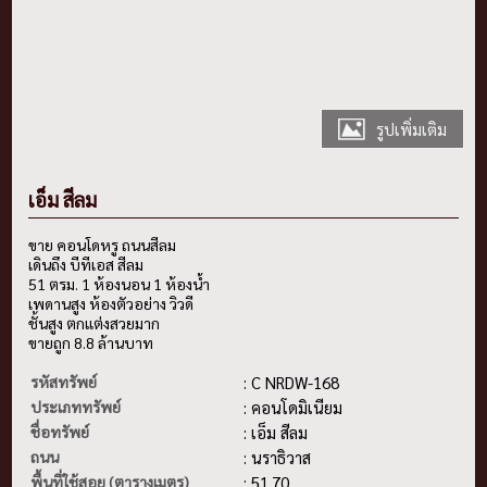
รูปเพิ่มเติม
เอ็ม สีลม
ขาย คอนโดหรู ถนนสีลม
เดินถึง บีทีเอส สีลม
51 ตรม. 1 ห้องนอน 1 ห้องน้ำ
เพดานสูง ห้องตัวอย่าง วิวดี
ชั้นสูง ตกแต่งสวยมาก
ขายถูก 8.8 ล้านบาท
รหัสทรัพย์
: C NRDW-168
ประเภททรัพย์
: คอนโดมิเนียม
ชื่อทรัพย์
: เอ็ม สีลม
ถนน
: นราธิวาส
พื้นที่ใช้สอย (ตารางเมตร)
: 51.70