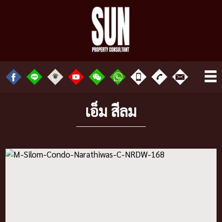
เอ็ม สีลม