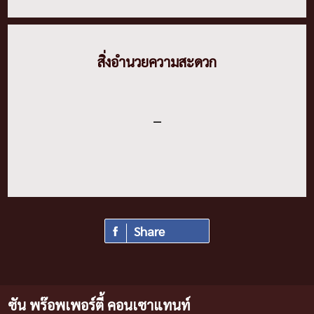
สิ่งอํานวยความสะดวก
–
Share
ซัน พร๊อพเพอร์ตี้ คอนเซาแทนท์