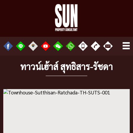
ทาวน์เฮ้าส์ สุทธิสาร-รัชดา