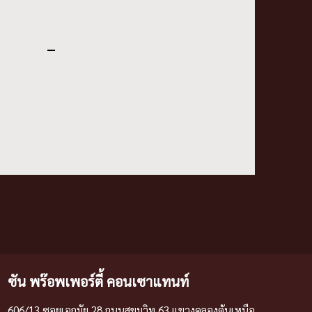
–
ซัน พร๊อพเพอร์ตี้ คอนเซาแทนท์
606/13 ซอยเอกมัย 28 ถนนสุขุมวิท 63 แขวงคลองตันเหนือ