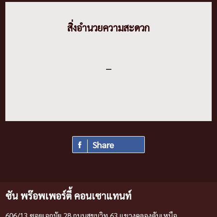
สิ่งอํานวยความสะดวก
–
Share
ซัน พร๊อพเพอร์ตี้ คอนเซาแทนท์
606/13 ซอยเอกมัย 28 ถนนสุขุมวิท 63 แขวงคลองตันเหนือ