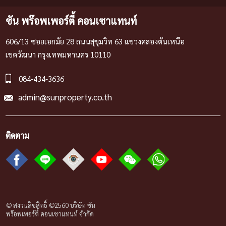
ซัน พร๊อพเพอร์ตี้ คอนเซาแทนท์
606/13 ซอยเอกมัย 28 ถนนสุขุมวิท 63 แขวงคลองตันเหนือ
เขตวัฒนา กรุงเทพมหานคร 10110
084-434-3636
admin@sunproperty.co.th
ติดตาม
© สงวนลิขสิทธิ์ ©2560 บริษัท ซัน
พร๊อพเพอร์ตี้ คอนเซาแทนท์ จํากัด