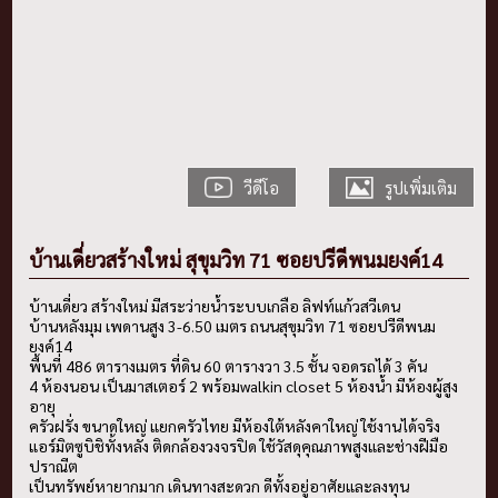
วีดีโอ
รูปเพิ่มเติม
บ้านเดี่ยวสร้างใหม่ สุขุมวิท 71 ซอยปรีดีพนมยงค์14
บ้านเดี่ยว สร้างใหม่ มีสระว่ายน้ำระบบเกลือ ลิฟท์แก้วสวีเดน
บ้านหลังมุม เพดานสูง 3-6.50 เมตร ถนนสุขุมวิท 71 ซอยปรีดีพนม
ยงค์14
พื้นที่ 486 ตารางเมตร ที่ดิน 60 ตารางวา 3.5 ชั้น จอดรถได้ 3 คัน
4 ห้องนอน เป็นมาสเตอร์ 2 พร้อมwalkin closet 5 ห้องน้ำ มีห้องผู้สูง
อายุ
ครัวฝรั่ง ขนาดใหญ่ แยกครัวไทย มีห้องใต้หลังคาใหญ่ ใช้งานได้จริง
แอร์มิตซูบิชิทั้งหลัง ติดกล้องวงจรปิด ใช้วัสดุคุณภาพสูงและช่างฝีมือ
ปราณีต
เป็นทรัพย์หายากมาก เดินทางสะดวก ดีทั้งอยู่อาศัยและลงทุน