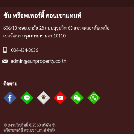
ซัน พร๊อพเพอร์ตี้ คอนเซาแทนท์
606/13 ซอยเอกมัย 28 ถนนสุขุมวิท 63 แขวงคลองตันเหนือ
เขตวัฒนา กรุงเทพมหานคร 10110
084-434-3636
admin@sunproperty.co.th
ติดตาม
© สงวนลิขสิทธิ์ ©2560 บริษัท ซัน
พร๊อพเพอร์ตี้ คอนเซาแทนท์ จํากัด