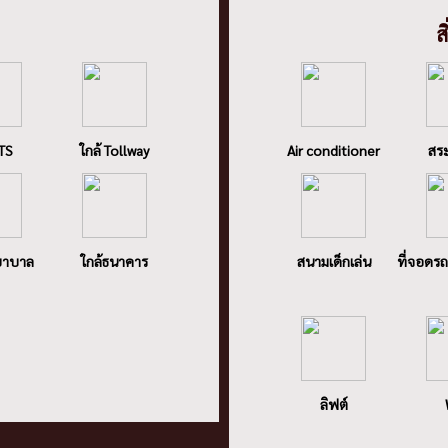
ส
BTS
ใกล้ Tollway
Air conditioner
สระ
ยาบาล
ใกล้ธนาคาร
สนามเด็กเล่น
ที่จอดรถ
ลิฟต์