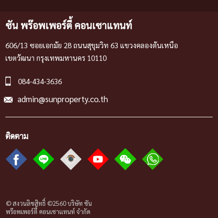
ซัน พร๊อพเพอร์ตี้ คอนเซาแทนท์
606/13 ซอยเอกมัย 28 ถนนสุขุมวิท 63 แขวงคลองตันเหนือ
เขตวัฒนา กรุงเทพมหานคร 10110
084-434-3636
admin@sunproperty.co.th
ติดตาม
© สงวนลิขสิทธิ์ ©2560 บริษัท ซัน
พร๊อพเพอร์ตี้ คอนเซาแทนท์ จํากัด