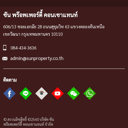
ซัน พร๊อพเพอร์ตี้ คอนเซาแทนท์
606/13 ซอยเอกมัย 28 ถนนสุขุมวิท 63 แขวงคลองตันเหนือ
เขตวัฒนา กรุงเทพมหานคร 10110
084-434-3636
admin@sunproperty.co.th
ติดตาม
© สงวนลิขสิทธิ์ ©2560 บริษัท ซัน
พร๊อพเพอร์ตี้ คอนเซาแทนท์ จํากัด